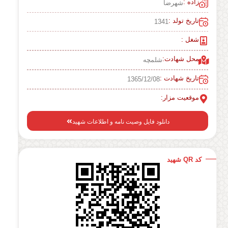
زاده :
شهرضا
تاریخ تولد :
1341
شغل :
محل شهادت:
شلمچه
تاریخ شهادت :
1365/12/08
موقعیت مزار:
دانلود فایل وصیت نامه و اطلاعات شهید
کد QR شهید