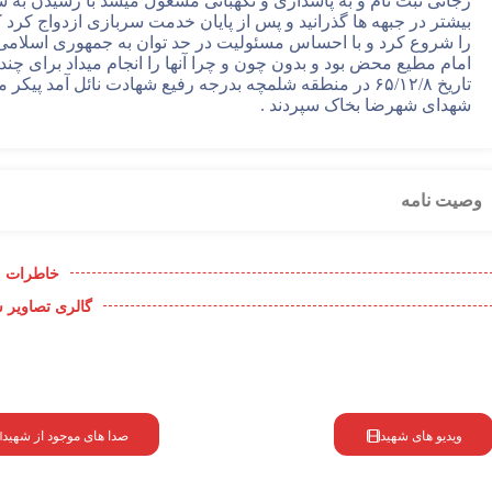
رجائی ثبت نام و به پاسداری و نگهبانی مشغول میشد با رسیدن ب
بیشتر در جبهه ها گذرانید و پس از پایان خدمت سربازی ازدواج کرد 
را شروع کرد و با احساس مسئولیت در حد توان به جمهوری اسلامی و 
امام مطیع محض بود و بدون چون و چرا آنها را انجام میداد برای چن
تاریخ ۶۵/۱۲/۸ در منطقه شلمچه بدرجه رفیع شهادت نائل آم
شهدای شهرضا بخاک سپردند .
وصیت نامه
خاطرات
گالری تصاویر 
ویدیو های شهید
صدا های موجود از شهید