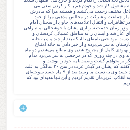
کلاس بچه ابتدائی را تمام کردند و خارج هی اصفهان شدیم
نه مشغول کار شد و خودم هم با کار کردن سعی می
مشاغل مختلف زحمت می‌کشید و همیشه مرا که مادرش
ر نماز جماعت و شرکت در مجالس مذهبی مرا از خود
 تظاهرات و انتقال اعلامیه‌های حاوی از سخنان امام
ز انقلاب ایشان به سن ۱۸ سالگی رسیدند و در زمان خدمت سربازی ایشان با خوشحالی تمام راهی
 آغاز شد و ایشان را به مناطق عملیاتی کردستان و
 نبود حتی نامه‌ای تا اینکه بعد از چند ماه به خانه
ستان به سر می‌برده و از خبر دادن به خانه امتناع
د از بهبودی کامل از مجروح شدن وی مطلع می‌شدیم دو ماه
دند وی در چند روزی که در مرخصی به سر می‌برد مدام
دیگر بر نخواهم گشت وصیت‌نامه خود را نوشت و
خداحافظی کرد و رخصت بعد از ۱۰ روز خبر شهادتش به ما رسید و گفتند که ایشان در گیلان غرب در سن ۲۰ سالگی به علت
اصابت ترکش در سال ۱۳۶۰ ه درجه رفیع شهادت نائل شد ۹ ماه بعد جسد وی به دست ما رسید بعد از ۹ ماه جسد سوخته‌ای
 انقلاب عزیزمان تقدیم کردیم و این تنها هدیه‌ای بود که
ریم