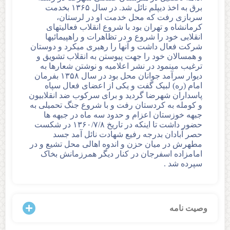
برق به اخذ دیپلم نائل شد. در سال ۱۳۶۵ بخدمت
سربازی رفت که محل خدمت او در لرستان،
کرمانشاه و تهران بود با شروع انقلاب فعالیتهای
انقلابی خود را شروع و در تظاهرات و راهپیمائیها
شرکت فعال داشت و آنها را رهبری میکرد و دوستان
و همسالان خود را جهت پیوستن به انقلاب تشویق و
ترغیب مینمود در نشر اعلامیه و نوشتن شعارها به
دیوار سرآمد جوانان محل بود در سال ۱۳۵۸ بفرمان
امام (ره) لبیک گفت و یکی از اعضای فعال سپاه
پاسداران شهرضا گردید و برای سرکوب ضد انقلابیون
و کومله به کردستان رفت و با شروع جنگ تحمیلی به
جبهه خوزستان اعزام و حدود سه ماه در جبهه ها
حضور داشت تا اینکه در تاریخ ۱۳۶۰/۷/۸ در شکست
حصر آبادان بدرجه رفیع شهادت نائل آمد جسد
مطهرش در میان حزن و اندوه اهالی محل تشیع و در
امامزاده اسفرجان در کنار دیگر همرزمانش بخاک
سپرده شد .
وصیت نامه