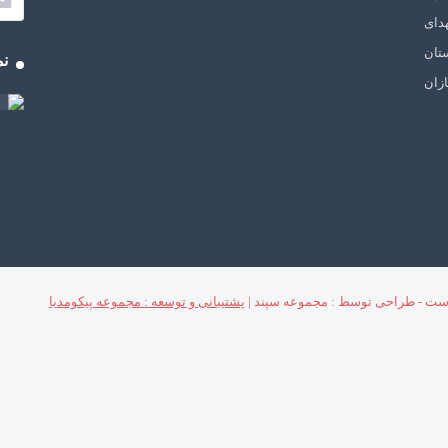
دای
تان
نم
زان
ست - طراحی توسط : مجموعه سپند |
پشتیبانی و توسعه : مجموعه پیکومدیا