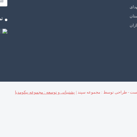
دای
تان
نم
زان
ست - طراحی توسط : مجموعه سپند |
پشتیبانی و توسعه : مجموعه پیکومدیا