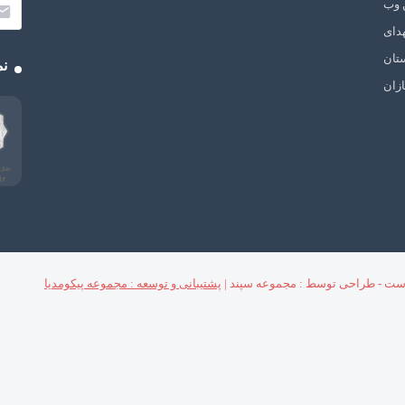
 وب
دای
تان
نم
زان
ست - طراحی توسط : مجموعه سپند |
پشتیبانی و توسعه : مجموعه پیکومدیا