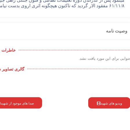
مینمود پس از گذراندن دوره تعلیمات نظامی و فنون جنگی راهی جبهه
۶۱/۱۱/۸ مفقود الار گردید که تاکنون هیچگونه اثری اروی بدست نیامد و مادر داغدار هنوز در انتظار ورود فرزندش میباشد .
وصیت نامه
خاطرات
توایی برای این مورد یافت نشد.
گالری تصاویر 
ویدیو های شهید
صدا های موجود از شهید