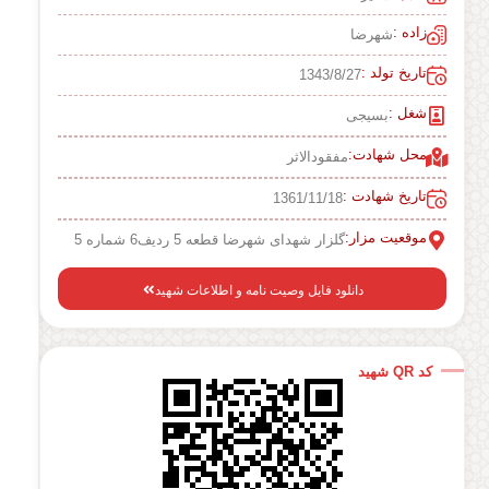
زاده :
شهرضا
تاریخ تولد :
1343/8/27
شغل :
بسیجی
محل شهادت:
مفقودالاثر
تاریخ شهادت :
1361/11/18
موقعیت مزار:
گلزار شهدای شهرضا قطعه 5 ردیف6 شماره 5
دانلود فایل وصیت نامه و اطلاعات شهید
کد QR شهید