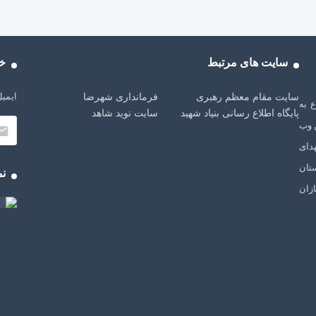
سایت های مرتبط
خب
ایمیل
سایت مقام معظم رهبری
فرمانداری شهرضا
شهرضا، از سال 1401 شروع به
پایگاه اطلاع رسانی بنیاد شهید
سایت نوید شاهد
 وب
دای
تان
نم
زان